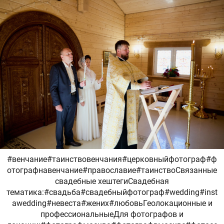
#венчание#таинствовенчания#церковныйфотограф#ф
отографнавенчание#православие#таинствоСвязанные
свадебные хештегиСвадебная
тематика:#свадьба#свадебныйфотограф#wedding#inst
awedding#невеста#жених#любовьГеолокационные и
профессиональныеДля фотографов и