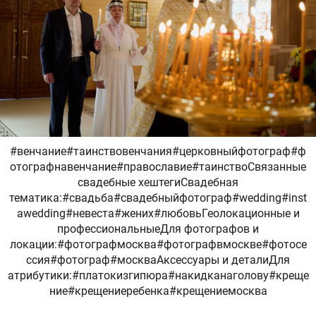
#венчание#таинствовенчания#церковныйфотограф#ф
отографнавенчание#православие#таинствоСвязанные
свадебные хештегиСвадебная
тематика:#свадьба#свадебныйфотограф#wedding#inst
awedding#невеста#жених#любовьГеолокационные и
профессиональныеДля фотографов и
локации:#фотографмосква#фотографвмоскве#фотосе
ссия#фотограф#москваАксессуары и деталиДля
атрибутики:#платокизгипюра#накидканаголову#креще
ние#крещениеребенка#крещениемосква