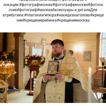
локации:#фотографмосква#фотографвмоскве#фотосе
ссия#фотограф#москваАксессуары и деталиДля
атрибутики:#платокизгипюра#накидканаголову#креще
ние#крещениеребенка#крещениемосква