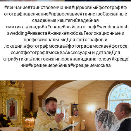
#венчание#таинствовенчания#церковныйфотограф#ф
отографнавенчание#православие#таинствоСвязанные
свадебные хештегиСвадебная
тематика:#свадьба#свадебныйфотограф#wedding#inst
awedding#невеста#жених#любовьГеолокационные и
профессиональныеДля фотографов и
локации:#фотографмосква#фотографвмоскве#фотосе
ссия#фотограф#москваАксессуары и деталиДля
атрибутики:#платокизгипюра#накидканаголову#креще
ние#крещениеребенка#крещениемосква