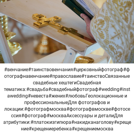
#венчание#таинствовенчания#церковныйфотограф#ф
отографнавенчание#православие#таинствоСвязанные
свадебные хештегиСвадебная
тематика:#свадьба#свадебныйфотограф#wedding#inst
awedding#невеста#жених#любовьГеолокационные и
профессиональныеДля фотографов и
локации:#фотографмосква#фотографвмоскве#фотосе
ссия#фотограф#москваАксессуары и деталиДля
атрибутики:#платокизгипюра#накидканаголову#креще
ние#крещениеребенка#крещениемосква