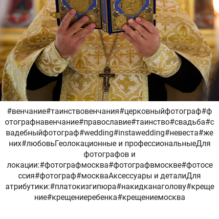
#венчание#таинствовенчания#церковныйфотограф#ф
отографнавенчание#православие#таинство#свадьба#с
вадебныйфотограф#wedding#instawedding#невеста#же
них#любовьГеолокационные и профессиональныеДля
фотографов и
локации:#фотографмосква#фотографвмоскве#фотосе
ссия#фотограф#москваАксессуары и деталиДля
атрибутики:#платокизгипюра#накидканаголову#креще
ние#крещениеребенка#крещениемосква