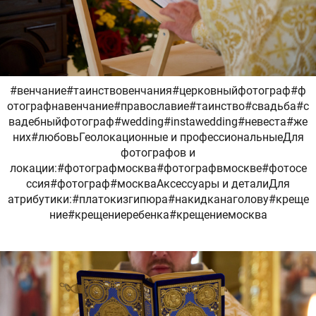
#венчание#таинствовенчания#церковныйфотограф#ф
отографнавенчание#православие#таинство#свадьба#с
вадебныйфотограф#wedding#instawedding#невеста#же
них#любовьГеолокационные и профессиональныеДля
фотографов и
локации:#фотографмосква#фотографвмоскве#фотосе
ссия#фотограф#москваАксессуары и деталиДля
атрибутики:#платокизгипюра#накидканаголову#креще
ние#крещениеребенка#крещениемосква