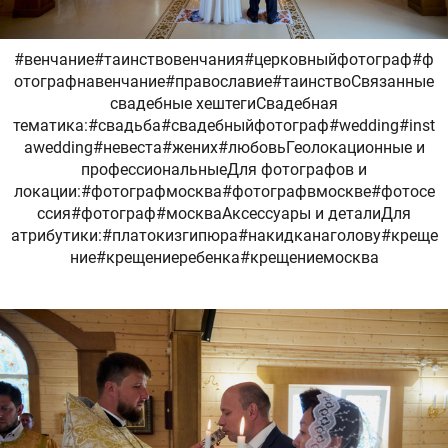
#венчание#таинствовенчания#церковныйфотограф#ф
отографнавенчание#православие#таинствоСвязанные
свадебные хештегиСвадебная
тематика:#свадьба#свадебныйфотограф#wedding#inst
awedding#невеста#жених#любовьГеолокационные и
профессиональныеДля фотографов и
локации:#фотографмосква#фотографвмоскве#фотосе
ссия#фотограф#москваАксессуары и деталиДля
атрибутики:#платокизгипюра#накидканаголову#креще
ние#крещениеребенка#крещениемосква