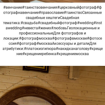
#венчание#таинствовенчания#церковныйфотограф#ф
отографнавенчание#православие#таинствоСвязанные
свадебные хештегиСвадебная
тематика:#свадьба#свадебныйфотограф#wedding#inst
awedding#невеста#жених#любовьГеолокационные и
профессиональныеДля фотографов и
локации:#фотографмосква#фотографвмоскве#фотосе
ссия#фотограф#москваАксессуары и деталиДля
атрибутики:#платокизгипюра#накидканаголову#креще
ние#крещениеребенка#крещениемосква