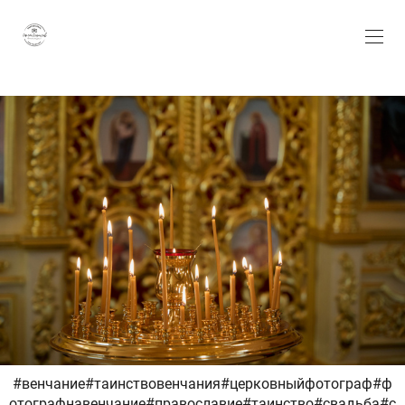
#венчание#таинствовенчания#церковныйфотограф#ф
отографнавенчание#православие#таинство#свадьба#с