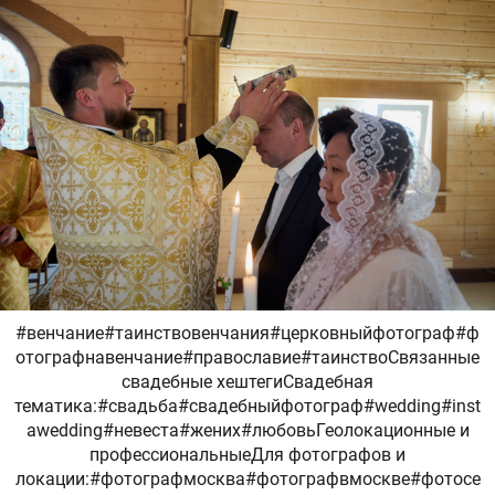
#венчание#таинствовенчания#церковныйфотограф#ф
отографнавенчание#православие#таинствоСвязанные
свадебные хештегиСвадебная
тематика:#свадьба#свадебныйфотограф#wedding#inst
awedding#невеста#жених#любовьГеолокационные и
профессиональныеДля фотографов и
локации:#фотографмосква#фотографвмоскве#фотосе