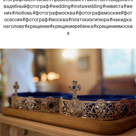
вадебныйфотограф#wedding#instawedding#невеста#же
них#любовь#фотографмосква#фотографвмоскве#фот
осессия#фотограф#москва#платокизгипюра#накидка
наголову#крещение#крещениеребенка#крещениемоскв
а