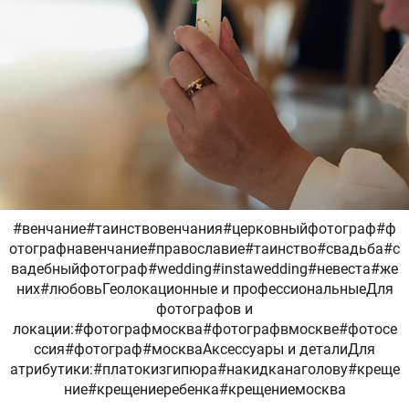
#венчание#таинствовенчания#церковныйфотограф#ф
отографнавенчание#православие#таинство#свадьба#с
вадебныйфотограф#wedding#instawedding#невеста#же
них#любовьГеолокационные и профессиональныеДля
фотографов и
локации:#фотографмосква#фотографвмоскве#фотосе
ссия#фотограф#москваАксессуары и деталиДля
атрибутики:#платокизгипюра#накидканаголову#креще
ние#крещениеребенка#крещениемосква