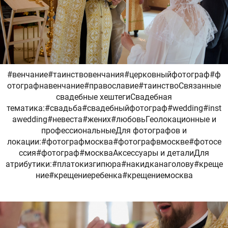
#венчание#таинствовенчания#церковныйфотограф#ф
отографнавенчание#православие#таинствоСвязанные
свадебные хештегиСвадебная
тематика:#свадьба#свадебныйфотограф#wedding#inst
awedding#невеста#жених#любовьГеолокационные и
профессиональныеДля фотографов и
локации:#фотографмосква#фотографвмоскве#фотосе
ссия#фотограф#москваАксессуары и деталиДля
атрибутики:#платокизгипюра#накидканаголову#креще
ние#крещениеребенка#крещениемосква