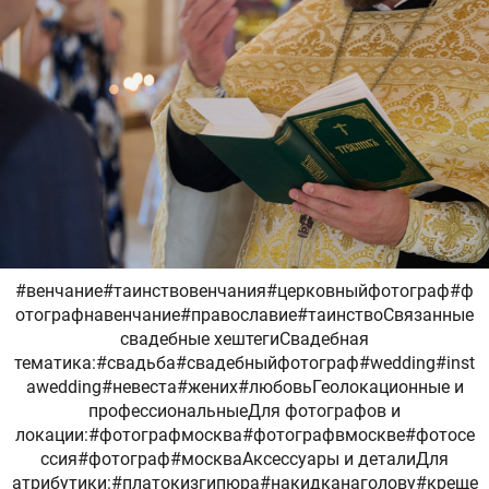
#венчание#таинствовенчания#церковныйфотограф#ф
отографнавенчание#православие#таинствоСвязанные
свадебные хештегиСвадебная
тематика:#свадьба#свадебныйфотограф#wedding#inst
awedding#невеста#жених#любовьГеолокационные и
профессиональныеДля фотографов и
локации:#фотографмосква#фотографвмоскве#фотосе
ссия#фотограф#москваАксессуары и деталиДля
атрибутики:#платокизгипюра#накидканаголову#креще