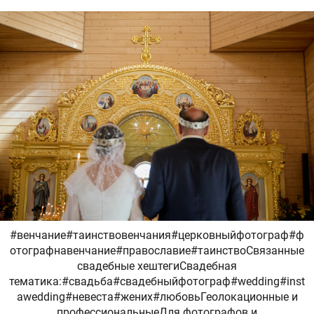
#венчание#таинствовенчания#церковныйфотограф#ф
отографнавенчание#православие#таинствоСвязанные
свадебные хештегиСвадебная
тематика:#свадьба#свадебныйфотограф#wedding#inst
awedding#невеста#жених#любовьГеолокационные и
профессиональныеДля фотографов и