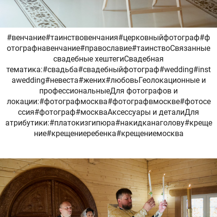
#венчание#таинствовенчания#церковныйфотограф#ф
отографнавенчание#православие#таинствоСвязанные
свадебные хештегиСвадебная
тематика:#свадьба#свадебныйфотограф#wedding#inst
awedding#невеста#жених#любовьГеолокационные и
профессиональныеДля фотографов и
локации:#фотографмосква#фотографвмоскве#фотосе
ссия#фотограф#москваАксессуары и деталиДля
атрибутики:#платокизгипюра#накидканаголову#креще
ние#крещениеребенка#крещениемосква