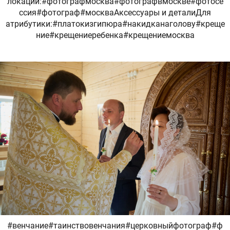
локации:#фотографмосква#фотографвмоскве#фотосе
ссия#фотограф#москваАксессуары и деталиДля
атрибутики:#платокизгипюра#накидканаголову#креще
ние#крещениеребенка#крещениемосква
#венчание#таинствовенчания#церковныйфотограф#ф