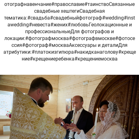
отографнавенчание#православие#таинствоСвязанные
свадебные хештегиСвадебная
тематика:#свадьба#свадебныйфотограф#wedding#inst
awedding#невеста#жених#любовьГеолокационные и
профессиональныеДля фотографов и
локации:#фотографмосква#фотографвмоскве#фотосе
ссия#фотограф#москваАксессуары и деталиДля
атрибутики:#платокизгипюра#накидканаголову#креще
ние#крещениеребенка#крещениемосква