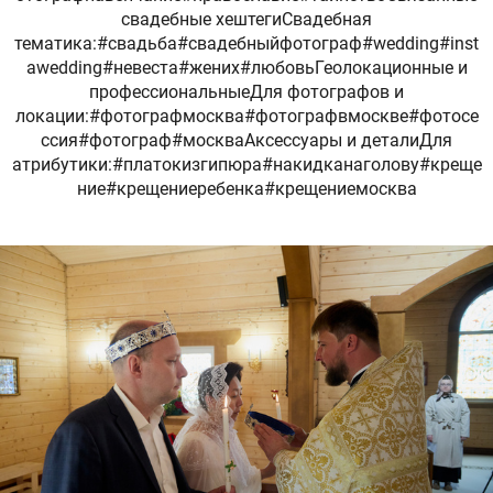
свадебные хештегиСвадебная
тематика:#свадьба#свадебныйфотограф#wedding#inst
awedding#невеста#жених#любовьГеолокационные и
профессиональныеДля фотографов и
локации:#фотографмосква#фотографвмоскве#фотосе
ссия#фотограф#москваАксессуары и деталиДля
атрибутики:#платокизгипюра#накидканаголову#креще
ние#крещениеребенка#крещениемосква