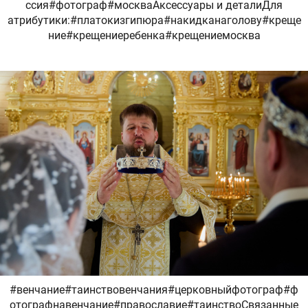
ссия#фотограф#москваАксессуары и деталиДля
атрибутики:#платокизгипюра#накидканаголову#креще
ние#крещениеребенка#крещениемосква
#венчание#таинствовенчания#церковныйфотограф#ф
отографнавенчание#православие#таинствоСвязанные