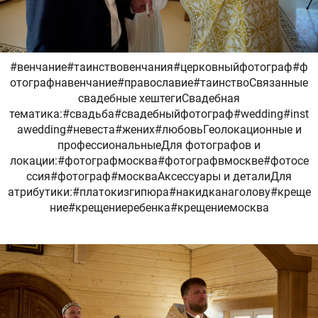
#венчание#таинствовенчания#церковныйфотограф#ф
отографнавенчание#православие#таинствоСвязанные
свадебные хештегиСвадебная
тематика:#свадьба#свадебныйфотограф#wedding#inst
awedding#невеста#жених#любовьГеолокационные и
профессиональныеДля фотографов и
локации:#фотографмосква#фотографвмоскве#фотосе
ссия#фотограф#москваАксессуары и деталиДля
атрибутики:#платокизгипюра#накидканаголову#креще
ние#крещениеребенка#крещениемосква