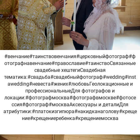
#венчание#таинствовенчания#церковныйфотограф#ф
отографнавенчание#православие#таинствоСвязанные
свадебные хештегиСвадебная
тематика:#свадьба#свадебныйфотограф#wedding#inst
awedding#невеста#жених#любовьГеолокационные и
профессиональныеДля фотографов и
локации:#фотографмосква#фотографвмоскве#фотосе
ссия#фотограф#москваАксессуары и деталиДля
атрибутики:#платокизгипюра#накидканаголову#креще
ние#крещениеребенка#крещениемосква