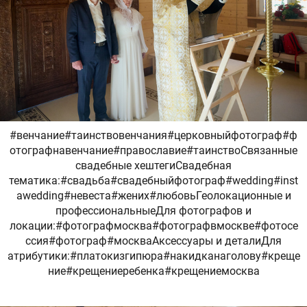
#венчание#таинствовенчания#церковныйфотограф#ф
отографнавенчание#православие#таинствоСвязанные
свадебные хештегиСвадебная
тематика:#свадьба#свадебныйфотограф#wedding#inst
awedding#невеста#жених#любовьГеолокационные и
профессиональныеДля фотографов и
локации:#фотографмосква#фотографвмоскве#фотосе
ссия#фотограф#москваАксессуары и деталиДля
атрибутики:#платокизгипюра#накидканаголову#креще
ние#крещениеребенка#крещениемосква