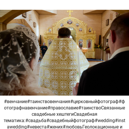
#венчание#таинствовенчания#церковныйфотограф#ф
отографнавенчание#православие#таинствоСвязанные
свадебные хештегиСвадебная
тематика:#свадьба#свадебныйфотограф#wedding#inst
awedding#невеста#жених#любовьГеолокационные и