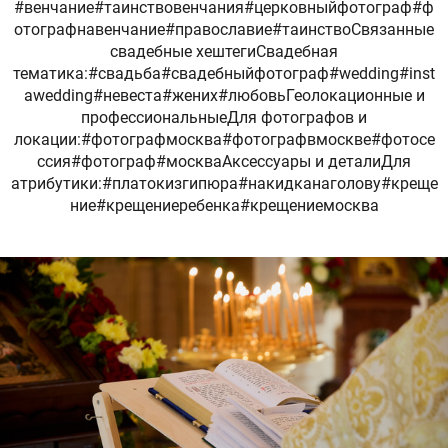
#венчание#таинствовенчания#церковныйфотограф#ф
отографнавенчание#православие#таинствоСвязанные
свадебные хештегиСвадебная
тематика:#свадьба#свадебныйфотограф#wedding#inst
awedding#невеста#жених#любовьГеолокационные и
профессиональныеДля фотографов и
локации:#фотографмосква#фотографвмоскве#фотосе
ссия#фотограф#москваАксессуары и деталиДля
атрибутики:#платокизгипюра#накидканаголову#креще
ние#крещениеребенка#крещениемосква