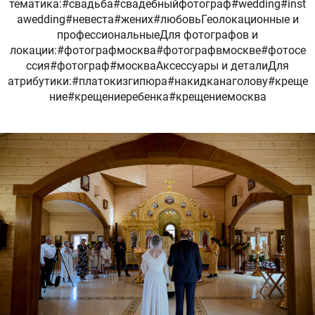
тематика:#свадьба#свадебныйфотограф#wedding#inst
awedding#невеста#жених#любовьГеолокационные и
профессиональныеДля фотографов и
локации:#фотографмосква#фотографвмоскве#фотосе
ссия#фотограф#москваАксессуары и деталиДля
атрибутики:#платокизгипюра#накидканаголову#креще
ние#крещениеребенка#крещениемосква