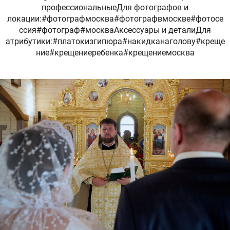
профессиональныеДля фотографов и
локации:#фотографмосква#фотографвмоскве#фотосе
ссия#фотограф#москваАксессуары и деталиДля
атрибутики:#платокизгипюра#накидканаголову#креще
ние#крещениеребенка#крещениемосква