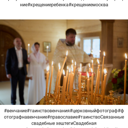
ние#крещениеребенка#крещениемосква
#венчание#таинствовенчания#церковныйфотограф#ф
отографнавенчание#православие#таинствоСвязанные
свадебные хештегиСвадебная