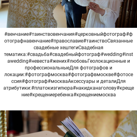
#венчание#таинствовенчания#церковныйфотограф#ф
отографнавенчание#православие#таинствоСвязанные
свадебные хештегиСвадебная
тематика:#свадьба#свадебныйфотограф#wedding#inst
awedding#невеста#жених#любовьГеолокационные и
профессиональныеДля фотографов и
локации:#фотографмосква#фотографвмоскве#фотосе
ссия#фотограф#москваАксессуары и деталиДля
атрибутики:#платокизгипюра#накидканаголову#креще
ние#крещениеребенка#крещениемосква